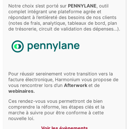
Notre choix s’est porté sur
PENNYLANE
, outil
ses missions. Les élus ont donc intérêt à travailler en
complet intégrant une plateforme agrée et
étroite collaboration avec leurs délégués syndicaux.
répondant à l’entièreté des besoins de nos clients
(notes de frais, analytique, tableaux de bord, plan
de trésorerie, circuit de validation des dépenses…).
Où et quand négocier ?
Pour réussir sereinement votre
transition vers la
facture électronique, Harmonium vous propose de
vous rencontrer lors d’un
Afterwork
et de
webinaires.
Ces rendez-vous vous permettront de bien
comprendre la réforme, les étapes clés et la
marche à suivre pour être conforme à cette
Le renouvellement du CSE peut s’articuler autour de
nouvelle loi.
plusieurs accords : un accord préélectoral (PAP), un
Voir les évènements